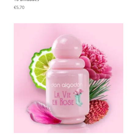
€
5,70