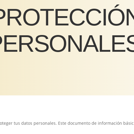
PROTECCIÓ
PERSONALE
oteger tus datos personales. Este documento de información básic