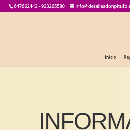
647662442 - 923265580
info@detallesdonpitufo.
Inicio
Re
INFORM