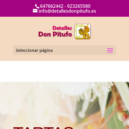
647662442 - 923265580
info@detallesdonpitufo.es
Seleccionar página