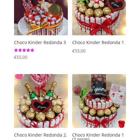
Choco Kinder Redonda 3
Choco Kinder Redonda 1
€
55,00
Valorado
€
55,00
con
5.00
de 5
Choco Kinder Redonda 2.
Choco Kinder Redonda 1
(2 pisos).