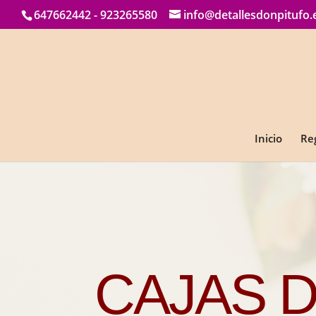
647662442 - 923265580
info@detallesdonpitufo.
Inicio
Re
CAJAS 