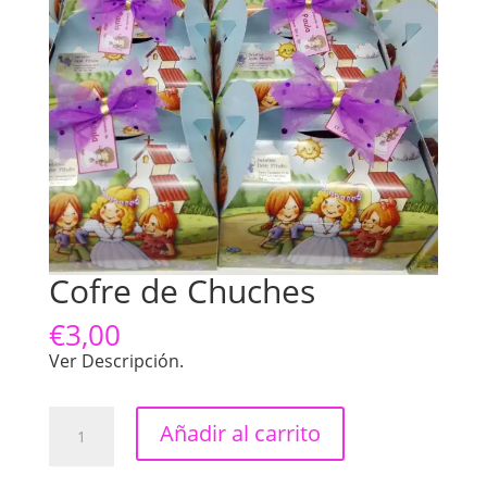
Cofre de Chuches
€
3,00
Ver Descripción.
Cofre
Añadir al carrito
de
Chuches