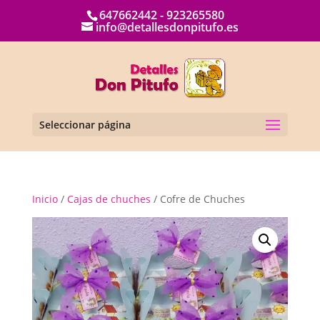
647662442 - 923265580
info@detallesdonpitufo.es
Seleccionar página
Inicio
/
Cajas de chuches
/ Cofre de Chuches