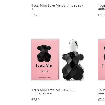
Tous Mini Love Me 33 unidades y
Tous
+.
uni
€
7,20
€
8,5
Tous Mini Love Me ONYX 33
Tous
unidades y +.
uni
€
7,50
€
7,9