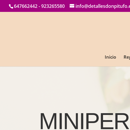
647662442 - 923265580
info@detallesdonpitufo.
Inicio
Re
MINIPE