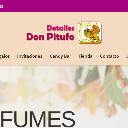
es
galos
Invitaciones
Candy Bar
Tienda
Contacto
RFUMES