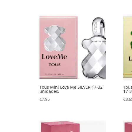
Tous Mini Love Me SILVER 17-32
Tou
unidades.
17-3
€
7,95
€
8,6