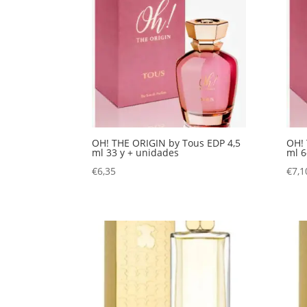
OH! THE ORIGIN by Tous EDP 4,5
OH! 
ml 33 y + unidades
ml 6
€
6,35
€
7,1