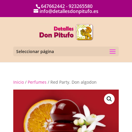
647662442 - 923265580
info@detallesdonpitufo.es
Seleccionar página
Inicio
/
Perfumes
/ Red Party. Don algodon