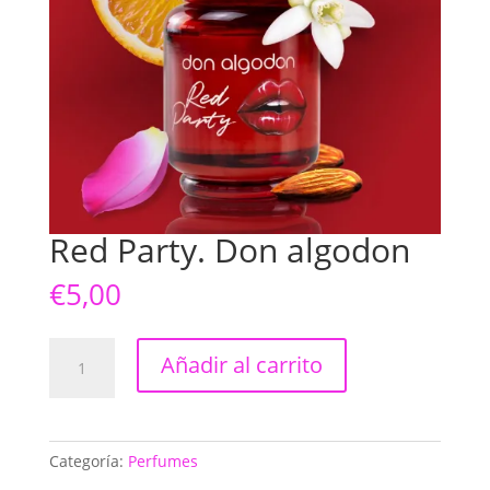
Red Party. Don algodon
€
5,00
Red
Añadir al carrito
Party.
Don
algodon
cantidad
Categoría:
Perfumes