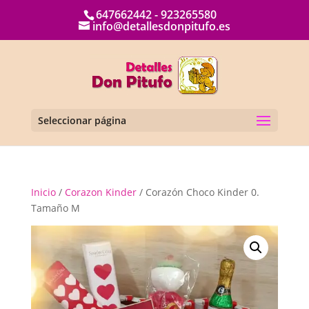
647662442 - 923265580
info@detallesdonpitufo.es
Seleccionar página
Inicio
/
Corazon Kinder
/ Corazón Choco Kinder 0.
Tamaño M