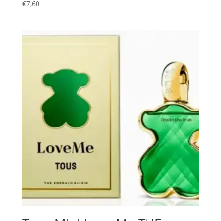
€
7,60