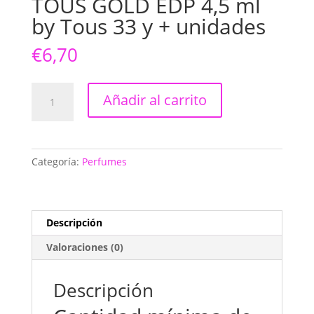
TOUS GOLD EDP 4,5 ml
by Tous 33 y + unidades
€
6,70
TOUS
Añadir al carrito
GOLD
EDP
4,5
ml
Categoría:
Perfumes
by
Tous
33
y
Descripción
+
Valoraciones (0)
unidades
cantidad
Descripción