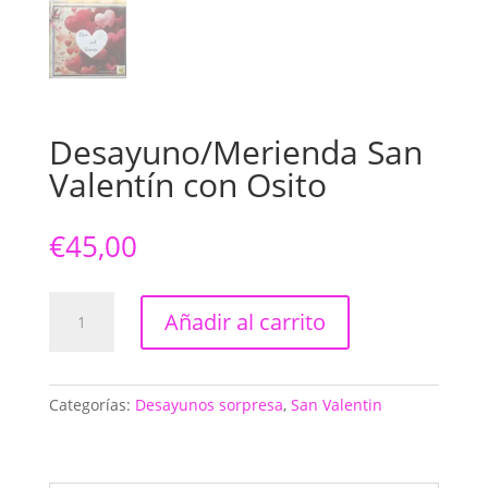
Desayuno/Merienda San
Valentín con Osito
€
45,00
Desayuno/Merienda
Añadir al carrito
San
Valentín
con
Osito
Categorías:
Desayunos sorpresa
,
San Valentin
cantidad