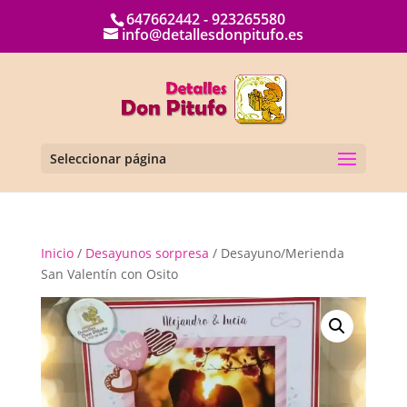
647662442 - 923265580
info@detallesdonpitufo.es
Seleccionar página
Inicio
/
Desayunos sorpresa
/ Desayuno/Merienda
San Valentín con Osito