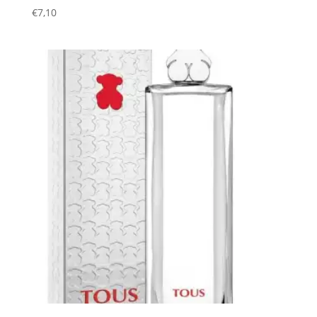
€
7,10